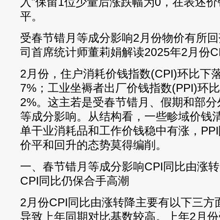
入”保留1位少量后涨跌幅为0，在表述
平。
受春节错月等成分影响2月份物价有所
司首席统计师董莉娟解读2025年2月份CP
2月份，住户消耗价钱指数(CPI)环比下落
7%；工业坐褥者出厂价钱指数(PPI)环比
2%。这主若是受春节错月、假期和部分
等成分影响。从结构看，一些畛域价钱清
单干业消耗品和工作价钱稳中有涨，PP
价平和回升的态势莫得编削。
一、春节错月等成分影响CPI同比由涨
CPI同比仍保合手高潮
2月份CPI同比由涨转降主要有以下三
导致上年同期对比基数较高。上年2月