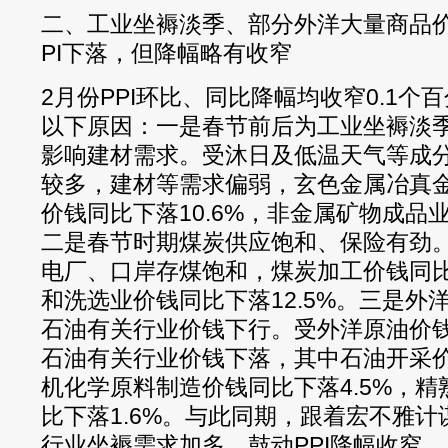
二、工业坐褥淡季、部分外洋大量商品
PI下落，但降幅略有收窄
2月份PPI环比、同比降幅均收窄0.1个
以下原因：一是春节前后为工业坐褥淡
影响建材需求。受沐日及低温天气等成
较多，建材等需求偏弱，玄色金属冶真
价钱同比下落10.6%，非金属矿物成品业
二是春节时期煤炭供应饱和、保险有劲
电厂、口岸存煤饱和，煤炭加工价钱同比下
和洗选业价钱同比下落12.5%。三是外
石油有关行业价钱下行。受外洋原油价
石油有关行业价钱下落，其中石油开采价
机化学原料制造价钱同比下落4.5%，
比下落1.6%。与此同期，跟着宏不雅
行业坐褥需求加多，鼓动PPI降幅收窄。