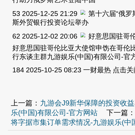
53 2025-12-25 21:29
第十六届“俄罗斯
斯外贸银行投资论坛举办
62 2025-12-02 20:06
好意思国驻哥
好意思国驻哥伦比亚大使馆申饬在哥伦
行东谈主群九游娱乐(中国)有限公司-
184 2025-10-25 08:23 一财最热 点击
上一篇：
九游会J9新华保障的投资收益率
乐(中国)有限公司-官方网站
下一篇
将字据市集订单需求情况-九游娱乐(中