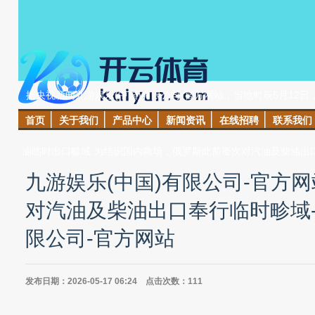
据央视新闻九游娱乐(中国)有限公司-官方网站，当地时辰5月1
首页
关于我们
产品中心
新闻资讯
在线招聘
联系我们
桥顽固可能是出于安全考虑，因为克里米亚地区当今无穷期看护黄色
油临时出口畛域 为结识国内商场，俄罗斯此前屡次对汽油及柴油出口奉行临时
九游娱乐(中国)有限公司-官方
对汽油及柴油出口奉行临时畛域-
限公司-官方网站
发布日期：2026-05-17 06:24 点击次数：111