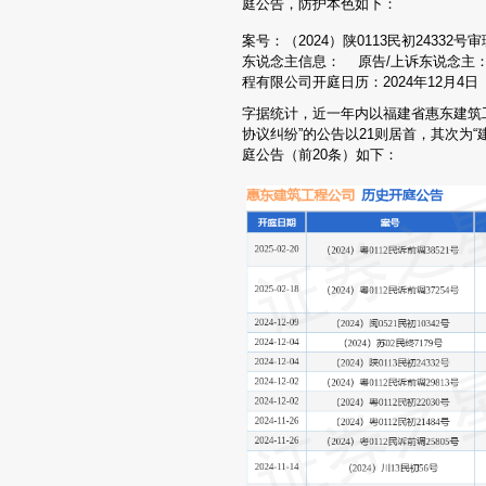
庭公告，防护本色如下：
案号：（2024）陕0113民初243
东说念主信息： 原告/上诉东说念主
程有限公司开庭日历：2024年12月4日
字据统计，近一年内以福建省惠东建筑
协议纠纷”的公告以21则居首，其次为“
庭公告（前20条）如下：