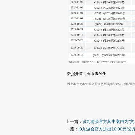
数据开首：天眼查APP
以上本色为本站据公开信息整理j9九游会，由智能
上一篇：
j9九游会官方其中案由为“贸
一篇：
j9九游会官方进出16.00元/