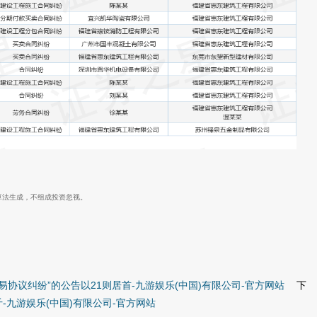
算法生成，不组成投资忽视。
易协议纠纷”的公告以21则居首-九游娱乐(中国)有限公司-官方网站
下
公斤-九游娱乐(中国)有限公司-官方网站