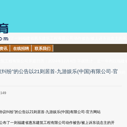
日公布了一则福建省惠东建筑工程有限公司动作被告/被上诉东说念主的开庭
资讯
在线招聘
联系我们
安市雁塔区东说念主民法院案由：建筑工程分包协议纠纷当事东说念主信息：
筑工程有限公司开庭日历：2024年12月4日 字据统计，近一年内以福
议纠纷”的公告以21则居首-九游娱乐(中国)有限公司-官
史开庭公告有69则
149
日公布了一则福建省惠东建筑工程有限公司动作被告/被上诉东说念主的开