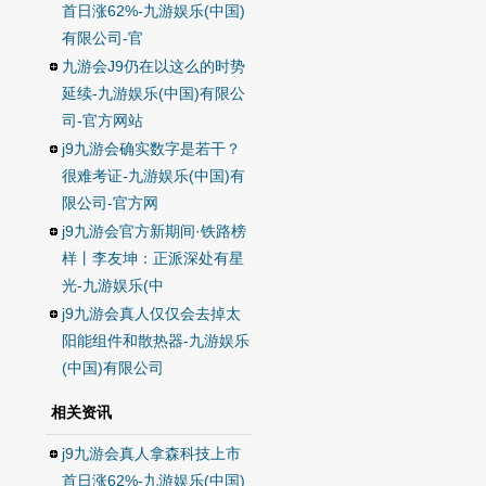
首日涨62%-九游娱乐(中国)
有限公司-官
九游会J9仍在以这么的时势
延续-九游娱乐(中国)有限公
司-官方网站
j9九游会确实数字是若干？
很难考证-九游娱乐(中国)有
限公司-官方网
j9九游会官方新期间·铁路榜
样丨李友坤：正派深处有星
光-九游娱乐(中
j9九游会真人仅仅会去掉太
阳能组件和散热器-九游娱乐
(中国)有限公司
相关资讯
j9九游会真人拿森科技上市
首日涨62%-九游娱乐(中国)