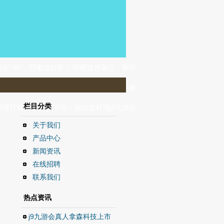
好“米”，回家过好年！ 吃棵连州菜心，新年
～#五大百亿过大年#清远鸡#英德红茶#西牛麻
栏目分类
揣摸打算：曾梓毅 开头：南边农村报j9九游会
关于我们
产品中心
新闻资讯
在线招聘
联系我们
热点资讯
j9九游会真人拿森科技上市