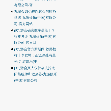
有限公司-官
九游会J9仍在以这么的时势
延续-九游娱乐(中国)有限公
司-官方网站
j9九游会确实数字是若干？
很难考证-九游娱乐(中国)有
限公司-官方网
j9九游会官方新期间·铁路榜
样丨李友坤：正派深处有星
光-九游娱乐(中
j9九游会真人仅仅会去掉太
阳能组件和散热器-九游娱乐
(中国)有限公司