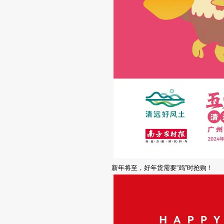
新年将至，好年货需要“鸡”时抢购！