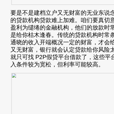
要是不是建档立户又无财富的无业东说
的贷款机构贷款难上加难。咱们要真切
盈利为缱绻的金融机构，他们的放款时
是给你枯木逢春。传统的贷款机构时常
通晓的收入开端概况一定的财富，才会
又无财富，银行就会认定贷款给你风险
就只可找 P2P假贷平台借款了，这些
入条件较为宽松，但利率可能较高。