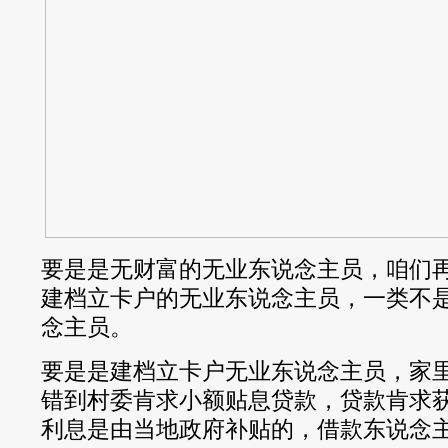
要是是无财富的无业东说念主员，咱们
建档立卡户的无业东说念主员，一类不
念主员。
要是是建档立卡户无业东说念主员，家
错到村委肯求小额贴息贷款，贷款肯求
利息是由当地政府补贴的，借款东说念