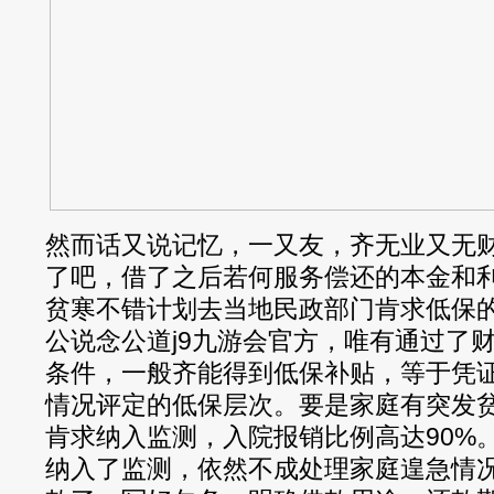
然而话又说记忆，一又友，齐无业又无
了吧，借了之后若何服务偿还的本金和
贫寒不错计划去当地民政部门肯求低保
公说念公道j9九游会官方，唯有通过了
条件，一般齐能得到低保补贴，等于凭
情况评定的低保层次。要是家庭有突发
肯求纳入监测，入院报销比例高达90%
纳入了监测，依然不成处理家庭遑急情